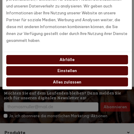
Täglich (außer Montag) ab 10 Uhr geöffnet!
und unseren Datenverkehr zu analysieren. Wir geben auch
Informationen über Ihre Nutzung unserer Website an unsere
Außerdem führen wir eine große, ständig wechselnde Auswahl an
Partner für soziale Medien, Werbung und Analysen weiter, die
gebrauchten und vorführbaren Kaffeemaschinen für den
diese mit anderen Informationen kombinieren können, die Sie
professionellen Markt.
ihnen zur Verfügung gestellt oder durch Ihre Nutzung ihrer Dienste
Bei Bedarf können wir Ihre gewünschte Maschine auch über einen
gesammelt haben.
Suchauftrag suchen und finden sie meist schnell! Rufen Sie an für
mehr Informationen!
Abfälle
All-Inn BonneBella-Garantie
Einstellen
Alles zulassen
Möchten Sie auf dem Laufenden bleiben? Dann melden Sie
sich für unseren digitalen Newsletter an!
Abonnieren
Ja, ich abonniere die monatlichen Marketing-Aktionen
Produkte