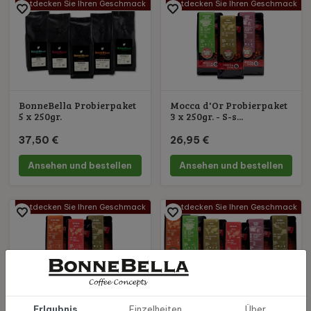
Entdecken Sie Ihren Geschmack
Entdecken Sie Ihren Geschmack
BonneBella Probierpaket
Mocca d'Or Probierpaket
5 x 250gr.
3 x 250gr. - S-s...
37,50 €
26,95 €
Ansehen und bestellen
Ansehen und bestellen
Entdecken Sie Ihren Geschmack
Entdecken Sie Ihren Geschmack
Mocca d'Or Probierpaket
Mocca d'Or Probierpaket
Erlaubnis
Einzelheiten
Über