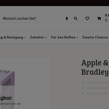
0 
0,
g & Reinigung
Zubehör
Für den Kaffee
Zweite Chance
Apple & 
Bradley
1 Schachtel mi
Hochwertige Q
Kompakte Boxen
ügbar
ternativen an