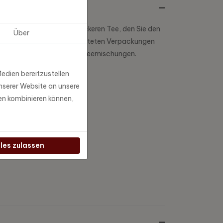
en Sie garantiert einen leckeren Tee, den Sie den
Über
farbenfrohen und schön gestalteten Verpackungen
erschiedene überraschende Teemischungen.
edien bereitzustellen
nserer Website an unsere
en kombinieren können,
lles zulassen