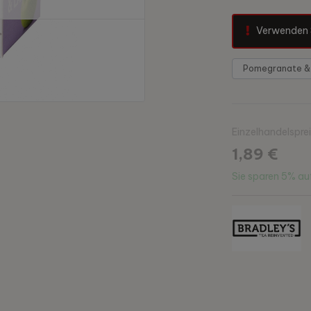
Verwenden 
Einzelhandelspre
1,89 €
Sie sparen
5%
auf