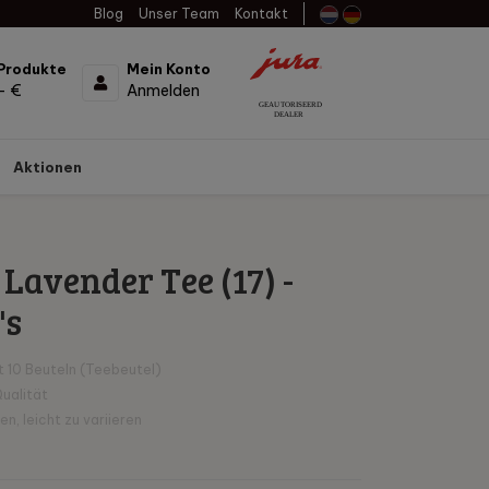
Blog
Unser Team
Kontakt
Produkte
Mein Konto
- €
Anmelden
Aktionen
Lavender Tee (17) -
's
t 10 Beuteln (Teebeutel)
ualität
, leicht zu variieren