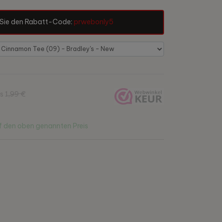
Sie den Rabatt-Code:
prwebonly5
is
1,99 €
 den oben genannten Preis