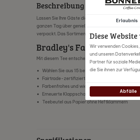
Beschreibung
Lassen Sie Ihre Gäste diesen überraschenden Apple
Erlaubnis
ganzen Tag über genießen können. Der rein natürli
Diese Website
verpackt. Das Sortiment ist so vielfältig wie di
Bradley's Favourites Tee
Wir verwenden Cookies, u
und unseren Datenverkeh
Mit diesem Tee entscheiden Sie sich für einen P
Partner für soziale Med
die Sie ihnen zur Verfüg
Wählen Sie aus 15 beliebten Teegeschmacksri
Fairtrade-zertifiziert
Farbenfrohes und wiedererkennbares Design
Abfälle
Erneuerte Klappschachteln mit 10 Heißsiegelu
Teebeutel aus Papier ohne Heftklammern