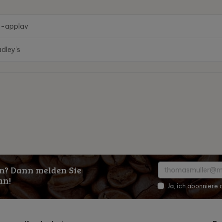
f-applav
adley's
n? Dann melden Sie
an!
Ja, ich abonniere