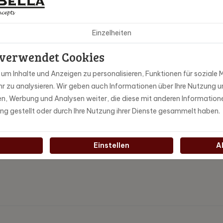
 & Lavender Tee (17) probieren! Mit unserem Tee von Bradley's erhalt
Einzelheiten
che und Fairtrade-zertifizierte Tee ist von hoher Qualität und in 
 verwendet Cookies
e Geschmäcker Ihrer Gäste und umfasst neben den Klassikern auch v
m Inhalte und Anzeigen zu personalisieren, Funktionen für soziale M
r zu analysieren. Wir geben auch Informationen über Ihre Nutzung u
remium-Tee mit trendigem Geschmack.
ien, Werbung und Analysen weiter, die diese mit anderen Information
ung gestellt oder durch Ihre Nutzung ihrer Dienste gesammelt haben.
chtungen
Einstellen
A
mschlägen