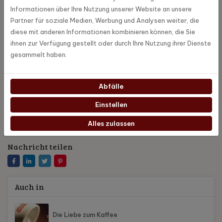
Informationen über Ihre Nutzung unserer Website an unsere
Der letzte Schritt ist vielleicht der einfachste: Ziehen Sie den
Partner für soziale Medien, Werbung und Analysen weiter, die
Netzstecker. Dies verhindert mögliche Schäden bei Gewitter oder
diese mit anderen Informationen kombinieren können, die Sie
Kriechstrom.
ihnen zur Verfügung gestellt oder durch Ihre Nutzung ihrer Dienste
gesammelt haben.
Dies waren alle Schritte zur Reinigung Ihrer Maschine vor dem
Urlaub. Mit diesen Schritten werden Sie der Erste sein, der eine
frische Tasse Kaffee genießt, wenn Sie aus dem Urlaub
Abfälle
zurückkehren.
Einstellen
Alles zulassen
Nachricht teilen
Auch in
Die Liebe zum Kaffee