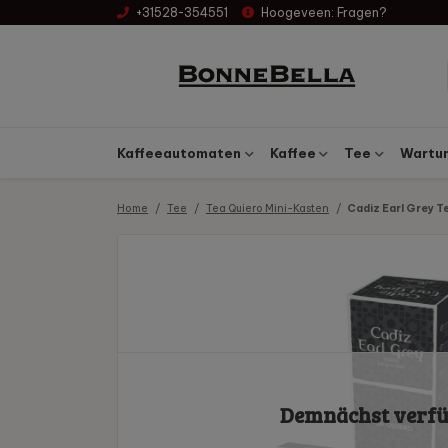
+31528-354551
Hoogeveen:
Fragen?
Kaffeeautomaten
Kaffee
Tee
Wartun
Home
Tee
Tea Quiero Mini-Kasten
Cadiz Earl Grey T
Demnächst verf