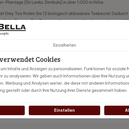
n-Plantage (Sri Lanka, Dimbula) in über 1.000 m Höhe.
 Grey Tea finden Sie 12 biologisch abbaubare Teebeutel. Dadurch ist
östliche Tee von Tea Quiero wird in einer praktischen, wiederverschl
l
nem Geschenk. Gerollter, hochwertiger und biologischer Fairtrade-Te
Einzelheiten
Beutels.
 verwendet Cookies
m Inhalte und Anzeigen zu personalisieren, Funktionen für soziale M
r zu analysieren. Wir geben auch Informationen über Ihre Nutzung u
ien, Werbung und Analysen weiter, die diese mit anderen Information
BCadiz
ung gestellt oder durch Ihre Nutzung ihrer Dienste gesammelt haben.
a Quiero
Einstellen
A