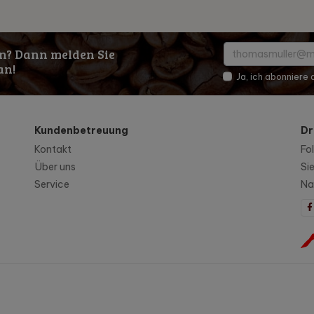
n? Dann melden Sie
an!
Ja, ich abonniere
Kundenbetreuung
Dr
Kontakt
Fo
Über uns
Si
Service
Na