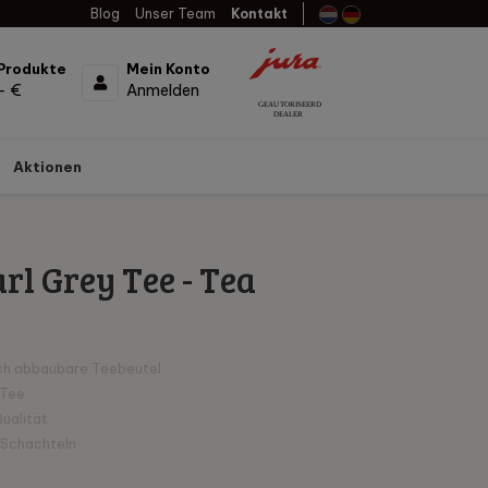
Blog
Unser Team
Kontakt
Produkte
Mein Konto
- €
Anmelden
Aktionen
rl Grey Tee - Tea
ch abbaubare Teebeutel
-Tee
ualität
2 Schachteln