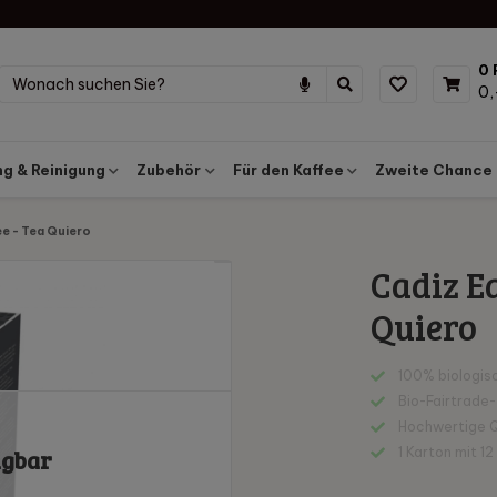
0 
0,
g & Reinigung
Zubehör
Für den Kaffee
Zweite Chance
ee - Tea Quiero
Cadiz Ea
Quiero
100% biologis
Bio-Fairtrade
Hochwertige Q
1 Karton mit 1
ügbar