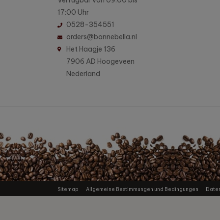
Verfügbar von 09:00 bis
17:00 Uhr
0528-354551
orders@bonnebella.nl
Het Haagje 136
7906 AD Hoogeveen
Nederland
Sitemap
Allgemeine Bestimmungen und Bedingungen
Date