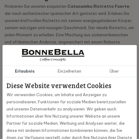
Probieren Sie unseren exquisiten
Catunambu Ristretto Fuerte
,
der nach authentischer spanischer Art geröstet wird. Erleben Sie
unseren kraftvollen Ristretto mit seinem energiegeladenen Körper,
seinem würzigen und nussigen Geschmack. Der ideale Ristretto, um
jeden Moment zu erhellen. Eine Mischung aus südamerikanischen
und afrikanischen Arabicas, angereichert mit einem Robusta.
Catunambu cups geeignet
für Nespresso®
Erlaubnis
Einzelheiten
Über
Die Catunambu Kaffee cups sind unter anderem für Nespresso-
Maschinen geeignet. Genießen Sie die köstlichen spanischen
Diese Website verwendet Cookies
Kaffeecups, mit denen Sie im Handumdrehen den besten Ristretto
Wir verwenden Cookies, um Inhalte und Anzeigen zu
zubereiten können. Die Tasse macht einen 25ml Kaffee mit einer
personalisieren, Funktionen für soziale Medien bereitzustellen
Intensität von 9.
und unseren Datenverkehr zu analysieren. Wir geben auch
Informationen über Ihre Nutzung unserer Website an unsere
Partner für soziale Medien, Werbung und Analysen weiter, die
Spezifikationen
diese mit anderen Informationen kombinieren können, die Sie
ihnen zur Verfügung gestellt oder durch Ihre Nutzung ihrer Dienste