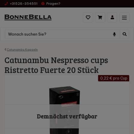
+31528-354551
Fragen?
Catunambu Kapseln
Catunambu Nespresso cups
Ristretto Fuerte 20 Stück
0,22 € pro Cup
Demnächst verfügbar