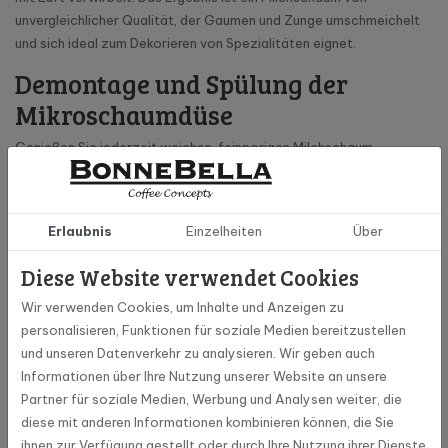
unvergleichlicher Qualität, der Gaumen und Zunge umschmeichelt
und sich ideal zum Dekorieren von Spezialitäten eignet.
Demontage und Spülung der
Mikroschaumdüse
Genießen Sie jederzeit weichen, feinporigen Milchschaum.
Zerlegen und spülen Sie den Mikroschaumauslauf täglich, wenn Sie
Milch zubereitet haben. Dies dauert nur ein paar Minuten.
Erlaubnis
Einzelheiten
Über
Diese Website verwendet Cookies
Wir verwenden Cookies, um Inhalte und Anzeigen zu
personalisieren, Funktionen für soziale Medien bereitzustellen
und unseren Datenverkehr zu analysieren. Wir geben auch
Informationen über Ihre Nutzung unserer Website an unsere
Partner für soziale Medien, Werbung und Analysen weiter, die
diese mit anderen Informationen kombinieren können, die Sie
ihnen zur Verfügung gestellt oder durch Ihre Nutzung ihrer Dienste