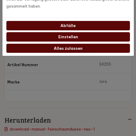
gesammelt haben.
Abfälle
Einstellen
Spezifikationen
Alles zulassen
24255
Artikel Nummer
Jura
Marke
Herunterladen
download-manual-feinschaumduese-neu-1