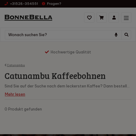
+31528-354551
Fragen?
is hoch zu niedrig
Hochwertige Qualität
Catunambu
Catunambu Kaffeebohnen
Sind Sie auf der Suche nach dem leckersten Kaffee? Dann bestellen Sie den köstlichen
Mehr lesen
0 Produkt
gefunden