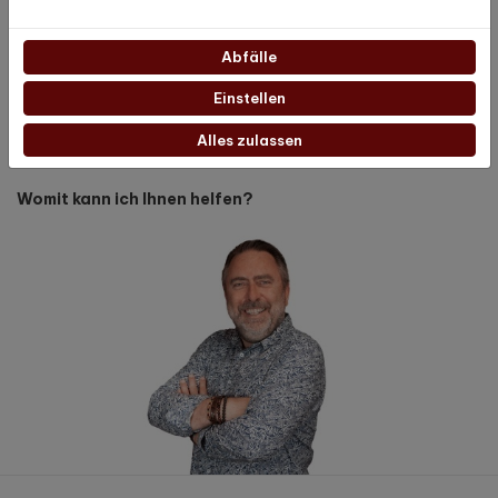
Ausstellungsraum/Geschäft Hoogeveen
Verfügbar von 09:00 bis 17:00 Uhr
0528-354551
Abfälle
orders@bonnebella.nl
Einstellen
Het Haagje 136
7906 AD Hoogeveen
Alles zulassen
Nederland
Womit kann ich Ihnen helfen?