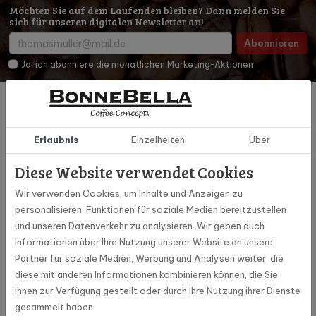
Möchten Sie auf dem Laufenden bleiben? Dann melden Sie
sich für unseren digitalen Newsletter an!
Abonnieren
Ja, ich abonniere die monatlichen Marketing-Aktionen
Produkte
Kundenbetreuung
Erlaubnis
Einzelheiten
Über
Dranbleiben
Diese Website verwendet Cookies
Folgen Sie uns auf den sozialen Medien und bleiben Sie auf dem
Wir verwenden Cookies, um Inhalte und Anzeigen zu
Laufenden über die neuesten Nachrichten und Updates!
personalisieren, Funktionen für soziale Medien bereitzustellen
und unseren Datenverkehr zu analysieren. Wir geben auch
Informationen über Ihre Nutzung unserer Website an unsere
Partner für soziale Medien, Werbung und Analysen weiter, die
diese mit anderen Informationen kombinieren können, die Sie
ihnen zur Verfügung gestellt oder durch Ihre Nutzung ihrer Dienste
gesammelt haben.