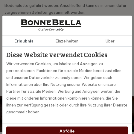
Bodenplatte geführt werden. Anschließend kann es in einem dafür
vorgesehenen Behälter gesammelt werden.
Spezifikationen
Erlaubnis
Einzelheiten
Über
70603
Diese Website verwendet Cookies
Artikel Nummer
Wir verwenden Cookies, um Inhalte und Anzeigen zu
Jura
Marke
personalisieren, Funktionen für soziale Medien bereitzustellen
und unseren Datenverkehr zu analysieren. Wir geben auch
Informationen über Ihre Nutzung unserer Website an unsere
Partner für soziale Medien, Werbung und Analysen weiter, die
diese mit anderen Informationen kombinieren können, die Sie
Möchten Sie auf dem Laufenden bleiben? Dann melden Sie
ihnen zur Verfügung gestellt oder durch Ihre Nutzung ihrer Dienste
sich für unseren digitalen Newsletter an!
gesammelt haben.
Abonnieren
Ja, ich abonniere die monatlichen Marketing-Aktionen
Abfälle