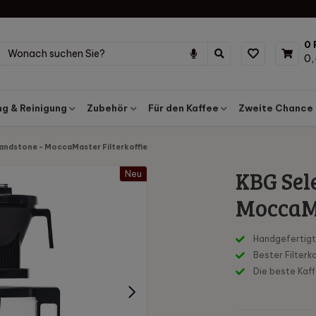
0 
0,
g & Reinigung
Zubehör
Für den Kaffee
Zweite Chance
andstone - MoccaMaster Filterkoffie
KBG Sel
Neu
MoccaMa
Handgefertigt
Bester Filter
Die beste Kaff