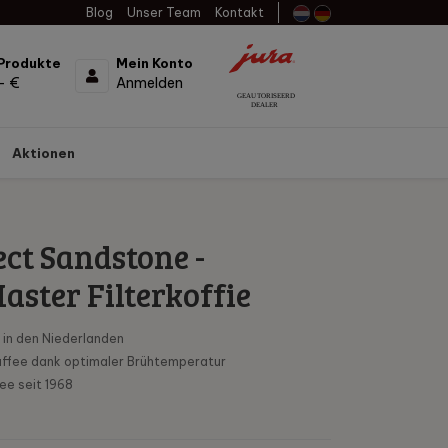
Blog
Unser Team
Kontakt
Produkte
Mein Konto
- €
Anmelden
Aktionen
ect Sandstone -
ster Filterkoffie
 in den Niederlanden
kaffee dank optimaler Brühtemperatur
ee seit 1968