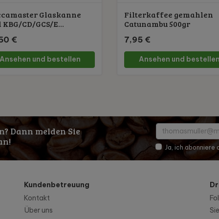
camaster Glaskanne
Filterkaffee gemahlen
l KBG/CD/GCS/E...
Catunambu 500gr
50 €
7,95 €
Ansehen und bestellen
Ansehen und bestelle
n? Dann melden Sie
an!
Ja, ich abonniere
Kundenbetreuung
Dr
Kontakt
Fo
Über uns
Si