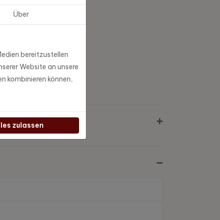
Über
edien bereitzustellen
nserer Website an unsere
en kombinieren können,
lles zulassen