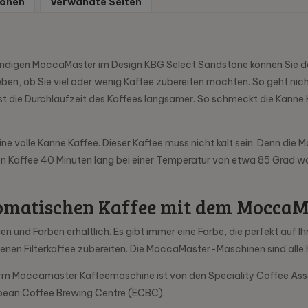
ionen
Verwandte Seiten
m trendigen MoccaMaster im Design KBG Select Sandstone können Sie de
eben, ob Sie viel oder wenig Kaffee zubereiten möchten. So geht n
 ist die Durchlaufzeit des Kaffees langsamer. So schmeckt die Kanne 
ine volle Kanne Kaffee. Dieser Kaffee muss nicht kalt sein. Denn di
den Kaffee 40 Minuten lang bei einer Temperatur von etwa 85 Grad w
aromatischen Kaffee mit dem MoccaM
 und Farben erhältlich. Es gibt immer eine Farbe, die perfekt auf 
nen Filterkaffee zubereiten. Die MoccaMaster-Maschinen sind alle 
vorm Moccamaster Kaffeemaschine ist von den Speciality Coffee A
ropean Coffee Brewing Centre (ECBC).