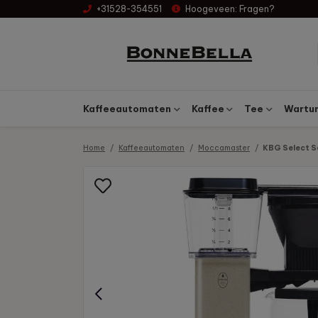
+31528-354551
Hoogeveen:
Fragen?
Kaffeeautomaten
Kaffee
Tee
Wartun
Home
Kaffeeautomaten
Moccamaster
KBG Select S