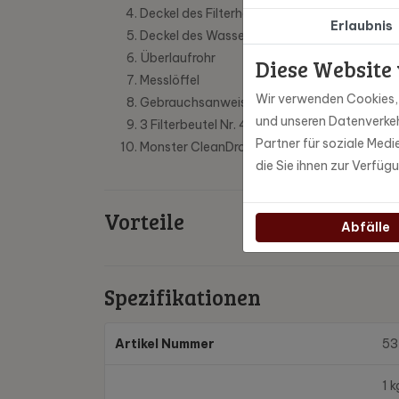
Deckel des Filterhalters
Erlaubnis
Deckel des Wassertanks
Überlaufrohr
Diese Website
Messlöffel
Wir verwenden Cookies, u
Gebrauchsanweisung
und unseren Datenverkeh
3 Filterbeutel Nr. 4
Partner für soziale Med
Monster CleanDrop-Reinigungsmittel
die Sie ihnen zur Verfüg
Vorteile
Abfälle
Spezifikationen
Artikel Nummer
53
1 k