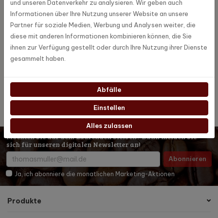
Spezifikationen
und unseren Datenverkehr zu analysieren. Wir geben auch
Informationen über Ihre Nutzung unserer Website an unsere
Partner für soziale Medien, Werbung und Analysen weiter, die
TQBMalaga
Artikel Nummer
diese mit anderen Informationen kombinieren können, die Sie
ihnen zur Verfügung gestellt oder durch Ihre Nutzung ihrer Dienste
Tea Quiero
Marke
gesammelt haben.
12
Anzahl Teebeutel
Abfälle
Einstellen
Alles zulassen
Möchten Sie auf dem Laufenden bleiben? Dann melden Sie
sich für unseren digitalen Newsletter an!
Abonnieren
Ja, ich abonniere die monatlichen Marketing-Aktionen
Produkte