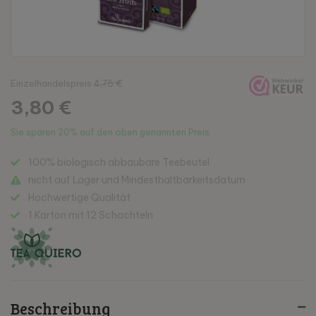
Einzelhandelspreis
4,75 €
3,80 €
Sie sparen
20%
auf den oben genannten Preis
100% biologisch abbaubare Teebeutel
nicht auf Lager und Mindesthaltbarkeitsdatum
Hochwertige Qualität
1 Karton mit 12 Schachteln
Beschreibung