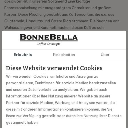
absoluter Hit in unserem Sortiment! Eine kräftige
Espressomischung mit ausgeprägtem Charakter und großem
Körper. Diese Mischung besteht aus Kaffeesorten, die u.a. aus
Guatemala, Honduras und Costa Rica stammen. Die Nuancen von
Walnuss, Ingwer und Karamell machen diesen Kaffee sehr
ansprechend. Dieser Kaffee schmeckt am besten als Espresso,
Cappuccino und in anderen Milchkaffeevarianten.
Erlaubnis
Einzelheiten
Über
Spezifikationen
Diese Website verwendet Cookies
Wir verwenden Cookies, um Inhalte und Anzeigen zu
100034
Artikel Nummer
personalisieren, Funktionen für soziale Medien bereitzustellen
und unseren Datenverkehr zu analysieren. Wir geben auch
8715579009065
EAN
Informationen über Ihre Nutzung unserer Website an unsere
Partner für soziale Medien, Werbung und Analysen weiter, die
diese mit anderen Informationen kombinieren können, die Sie
Mocca d 'or
Marke
ihnen zur Verfügung gestellt oder durch Ihre Nutzung ihrer Dienste
gesammelt haben.
1 kg
Inhalt