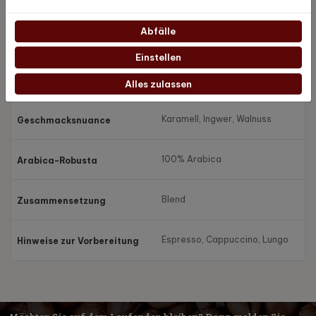
Abfälle
Kraftvoll und freimütig
Intensität
Einstellen
Notig, Leistungsstarke, Voll
Geschmack
Alles zulassen
Karamell, Ingwer, Walnuss
Geschmacksnuance
100% Arabica
Arabica-Robusta
Blend
Zusammensetzung
Espresso, Cappuccino, Lungo
Hinweise zur Vorbereitung