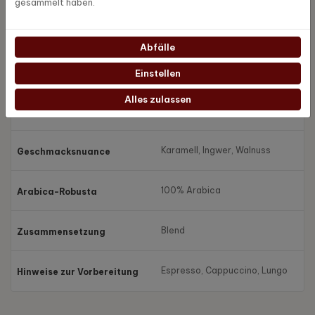
gesammelt haben.
8 kg
Inhalt
Abfälle
Kraftvoll und freimütig
Intensität
Einstellen
Alles zulassen
Notig, Leistungsstarke, Voll
Geschmack
Karamell, Ingwer, Walnuss
Geschmacksnuance
100% Arabica
Arabica-Robusta
Blend
Zusammensetzung
Espresso, Cappuccino, Lungo
Hinweise zur Vorbereitung