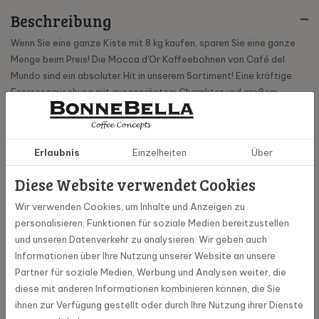
Beschreibung
Wenn Sie eine ganze Kiste mit 8 kg kaufen, sparen Sie eine ganze
Menge beim Preis! Die Mocca d'Or Kaffeebohnen von Café del
Mundo sind ein absoluter Hit in unserem Sortiment! Eine kräftige
Espressomischung mit ausgeprägtem Charakter und großem
Körper. Diese Mischung besteht aus Kaffeesorten, die u.a. aus
Guatemala, Honduras und Costa Rica stammen. Die Nuancen von
Walnuss, Ingwer und Karamell machen diesen Kaffee sehr
Erlaubnis
Einzelheiten
Über
ansprechend. Dieser Kaffee schmeckt am besten als Espresso,
Cappuccino und in anderen Milchkaffeevarianten.
Diese Website verwendet Cookies
Wir verwenden Cookies, um Inhalte und Anzeigen zu
personalisieren, Funktionen für soziale Medien bereitzustellen
Spezifikationen
und unseren Datenverkehr zu analysieren. Wir geben auch
Informationen über Ihre Nutzung unserer Website an unsere
100034-8
Artikel Nummer
Partner für soziale Medien, Werbung und Analysen weiter, die
diese mit anderen Informationen kombinieren können, die Sie
ihnen zur Verfügung gestellt oder durch Ihre Nutzung ihrer Dienste
Mocca d 'or
Marke