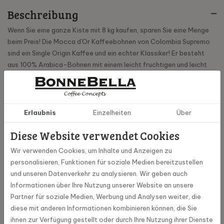
Beschreibung
Wenn Sie eine ganze Kiste mit 8 kg kaufen, sparen Sie eine Menge
beim Preis! Die Mocca d'Or Kaffeebohnen von Colombia Supremo
sind ein Single Origin Kaffee und ein echter Klassiker! Er besteht
aus 100% Arabica-Bohnen mit einem leicht fruchtigen und leicht
süßen Geschmack. Dieser Kaffee hat Geschmacksnuancen von
Orange, Grapefruit und Karamell. Der Name Supremo bezieht sich
auf die Größe der Kaffeebohne; sie ist groß. Die Bohne stammt aus
der Region Cauca im südamerikanischen Kolumbien. Der Colombia
Erlaubnis
Einzelheiten
Über
Supremo eignet sich für alle Sorten, kommt aber besonders gut als
Diese Website verwendet Cookies
Espresso oder Lungo zur Geltung.
Wir verwenden Cookies, um Inhalte und Anzeigen zu
personalisieren, Funktionen für soziale Medien bereitzustellen
Spezifikationen
und unseren Datenverkehr zu analysieren. Wir geben auch
Informationen über Ihre Nutzung unserer Website an unsere
Partner für soziale Medien, Werbung und Analysen weiter, die
100038-8
Artikel Nummer
diese mit anderen Informationen kombinieren können, die Sie
ihnen zur Verfügung gestellt oder durch Ihre Nutzung ihrer Dienste