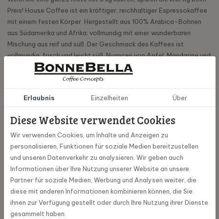
Preis! House Coffee ist ein kräftiger, reichhaltiger Espressokaffee
mit einem festen Körper. Hergestellt aus 100% Arabica-Bohnen
aus Südamerika und Afrika; vollmundig mit einer wunderbaren
Mischung aus reif und süß. Der Geschmack des Kaffees ist
vollmundig, frisch und leicht süß. Nuancen von Apfel, Mandarine und
Bonbons runden das Aroma ab. Der Hauskaffee ist für alle
Kaffeesorten und Zubereitungsarten geeignet.
Erlaubnis
Einzelheiten
Über
Spezifikationen
Diese Website verwendet Cookies
Wir verwenden Cookies, um Inhalte und Anzeigen zu
1000423456-8
Artikel Nummer
personalisieren, Funktionen für soziale Medien bereitzustellen
und unseren Datenverkehr zu analysieren. Wir geben auch
Informationen über Ihre Nutzung unserer Website an unsere
Mocca d 'or
Marke
Partner für soziale Medien, Werbung und Analysen weiter, die
diese mit anderen Informationen kombinieren können, die Sie
1 kg
Inhalt
ihnen zur Verfügung gestellt oder durch Ihre Nutzung ihrer Dienste
gesammelt haben.