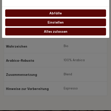
Voll & reichhaltig
Intensität
Abfälle
Süß, Voll, Frisch
Geschmack
Einstellen
Alles zulassen
Mandarin, Süßigkeiten,
Geschmacksnuance
Bio
Wahrzeichen
100% Arabica
Arabica-Robusta
Blend
Zusammensetzung
Espresso
Hinweise zur Vorbereitung