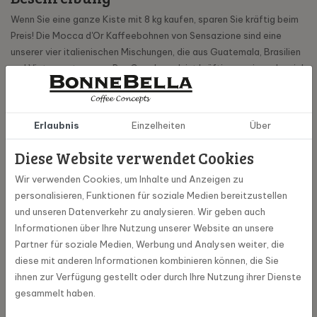
Wenn Sie eine ganze Kiste mit 8 kg kaufen, sparen Sie kräftig beim
Preis! Die Mocca d'Or Kaffeebohnen von Sensazione sind eine
unserer vier italienischen Mischungen, die aus Guatemala, Brasilien
und Vietnam stammen. Der Geschmack ist kräftig, nussig und weich
mit Nuancen von Karamell, Haselnuss und Buttercreme. Dieser
Kaffee ist ein Genuss für jeden Genießer. Der Sensazione eignet
sich für alle Kaffeesorten, schmeckt aber vor allem als Filterkaffee
Erlaubnis
Einzelheiten
Über
oder aufgebrüht mit einer Cafétière.
Diese Website verwendet Cookies
Wir verwenden Cookies, um Inhalte und Anzeigen zu
Spezifikationen
personalisieren, Funktionen für soziale Medien bereitzustellen
und unseren Datenverkehr zu analysieren. Wir geben auch
100049-8
Informationen über Ihre Nutzung unserer Website an unsere
Artikel Nummer
Partner für soziale Medien, Werbung und Analysen weiter, die
diese mit anderen Informationen kombinieren können, die Sie
Mocca d 'or
Marke
ihnen zur Verfügung gestellt oder durch Ihre Nutzung ihrer Dienste
gesammelt haben.
8 kg
Inhalt