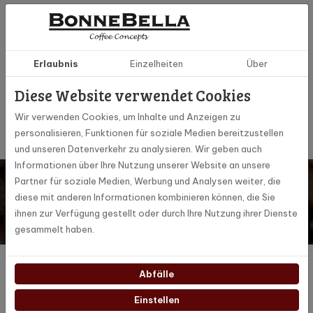
Spezifikationen
13253
Artikel Nummer
Erlaubnis
Einzelheiten
Über
Diese Website verwendet Cookies
MoccaMaster
Marke
Wir verwenden Cookies, um Inhalte und Anzeigen zu
personalisieren, Funktionen für soziale Medien bereitzustellen
und unseren Datenverkehr zu analysieren. Wir geben auch
Informationen über Ihre Nutzung unserer Website an unsere
Möchten Sie auf dem Laufenden bleiben? Dann melden Sie
Partner für soziale Medien, Werbung und Analysen weiter, die
sich für unseren digitalen Newsletter an!
diese mit anderen Informationen kombinieren können, die Sie
Abonnieren
ihnen zur Verfügung gestellt oder durch Ihre Nutzung ihrer Dienste
Ja, ich abonniere die monatlichen Marketing-Aktionen
gesammelt haben.
Produkte
Abfälle
Kundenbetreuung
Einstellen