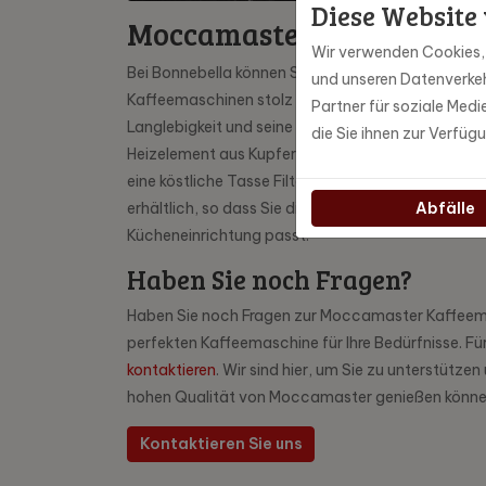
Diese Website
Moccamaster KGB bei Bonn
Wir verwenden Cookies, u
Bei Bonnebella können Sie das einzigartige Model
und unseren Datenverkeh
Kaffeemaschinen stolz sind. Die Moccamaster KBG is
Partner für soziale Med
Langlebigkeit und seine hervorragende Leistung bek
die Sie ihnen zur Verfüg
Heizelement aus Kupfer, das für die perfekte Brüh
eine köstliche Tasse Filterkaffee garantiert. Auße
erhältlich, so dass Sie diejenige auswählen könne
Abfälle
Kücheneinrichtung passt.
Haben Sie noch Fragen?
Haben Sie noch Fragen zur Moccamaster Kaffeemas
perfekten Kaffeemaschine für Ihre Bedürfnisse. Fü
kontaktieren
. Wir sind hier, um Sie zu unterstützen
hohen Qualität von Moccamaster genießen könne
Kontaktieren Sie uns