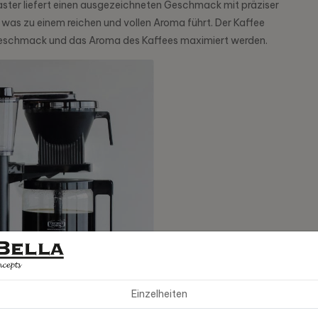
er liefert einen ausgezeichneten Geschmack mit präziser
 was zu einem reichen und vollen Aroma führt. Der Kaffee
 Geschmack und das Aroma des Kaffees maximiert werden.
Einzelheiten