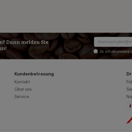
n? Dann melden Sie
an!
Ja, ich abonniere
Kundenbetreuung
Dr
Kontakt
Fo
Über uns
Si
Service
Na