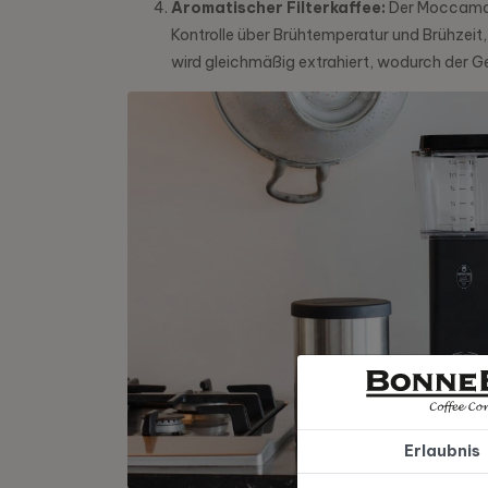
Aromatischer Filterkaffee:
Der Moccamast
Kontrolle über Brühtemperatur und Brühzeit,
wird gleichmäßig extrahiert, wodurch der
Erlaubnis