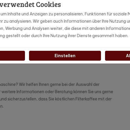
 verwendet Cookies
ebella bestellen
m Inhalte und Anzeigen zu personalisieren, Funktionen für soziale M
l Moccamaster KBG kaufen, auf das wir als Experten für
r zu analysieren. Wir geben auch Informationen über Ihre Nutzung u
t ein ikonisches Modell, das für sein stilvolles Design, seine
ien, Werbung und Analysen weiter, die diese mit anderen Information
annt ist. Mit einer Brühkapazität von 1,25 Litern und einem
ung gestellt oder durch Ihre Nutzung ihrer Dienste gesammelt haben.
temperatur zwischen 92 und 96 Grad Celsius sorgt, ist Ihnen
rdem ist die Moccamaster KBG in einer Vielzahl von Farben
n, die am besten zu Ihrem persönlichen Geschmack und Ihrer
Einstellen
A
chine? Wir helfen Ihnen gerne bei der Auswahl der
r weitere Informationen oder Beratung können Sie uns gerne
 und sicherzustellen, dass Sie köstlichen Filterkaffee mit der
n.