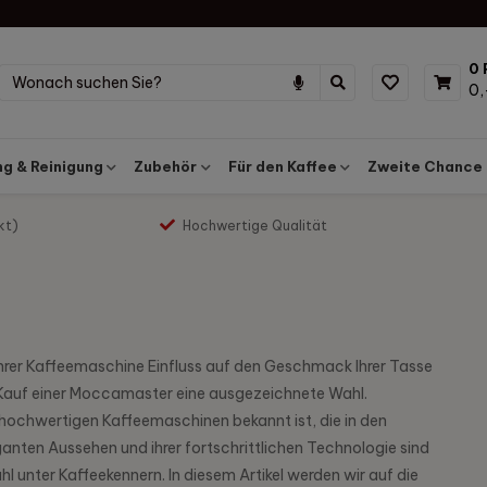
0 
0,
g & Reinigung
Zubehör
Für den Kaffee
Zweite Chance
kt)
Hochwertige Qualität
 Ihrer Kaffeemaschine Einfluss auf den Geschmack Ihrer Tasse
er Kauf einer Moccamaster eine ausgezeichnete Wahl.
 hochwertigen Kaffeemaschinen bekannt ist, die in den
anten Aussehen und ihrer fortschrittlichen Technologie sind
nter Kaffeekennern. In diesem Artikel werden wir auf die