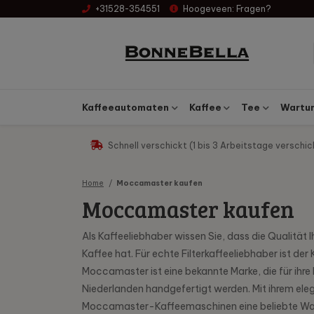
+31528-354551
Hoogeveen:
Fragen?
Kaffeeautomaten
Kaffee
Tee
Wartun
Schnell verschickt (1 bis 3 Arbeitstage verschic
Home
Moccamaster kaufen
Moccamaster kaufen
Als Kaffeeliebhaber wissen Sie, dass die Qualität
Kaffee hat. Für echte Filterkaffeeliebhaber ist d
Moccamaster ist eine bekannte Marke, die für ihre
Niederlanden handgefertigt werden. Mit ihrem eleg
Moccamaster-Kaffeemaschinen eine beliebte Wahl u