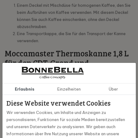
Einem Deckel mit Mischdüse für homogenen Kaffee, den Sie
beim Aufbrühen von Kaffee verwenden. Mit diesem Deckel
können Sie auch Kaffee einschenken, ohne den Deckel
abzuschrauben.
Eine Transportkappe, die Sie für den Transport der Kanne
verwenden.
Moccamaster Thermoskanne 1,8 L
für den CDT-Grand und
Thermoserve
Diese Thermoskanne ist für den CDT-Grand und für den
Erlaubnis
Einzelheiten
Über
Thermoserve geeignet.
Diese Website verwendet Cookies
Wir verwenden Cookies, um Inhalte und Anzeigen zu
Spezifikationen
personalisieren, Funktionen für soziale Medien bereitzustellen
und unseren Datenverkehr zu analysieren. Wir geben auch
59863
Artikel Nummer
Informationen über Ihre Nutzung unserer Website an unsere