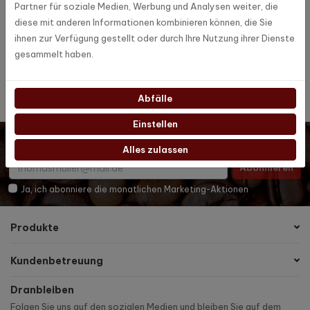
Partner für soziale Medien, Werbung und Analysen weiter, die
diese mit anderen Informationen kombinieren können, die Sie
MoccaMaster
Marke
ihnen zur Verfügung gestellt oder durch Ihre Nutzung ihrer Dienste
gesammelt haben.
1,8 L
Abfälle
Einstellen
Möchten Sie auf dem Laufenden bleiben? Dann melden Sie
sich für unseren digitalen Newsletter an!
Alles zulassen
Abonnieren
Ja, ich abonniere die monatlichen Marketing-Aktionen
Produkte
Kundenbetreuung
Dranbleiben
Folgen Sie uns auf den sozialen Medien und bleiben Sie auf dem