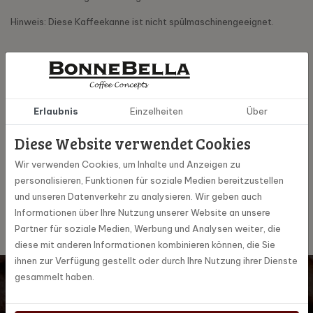
Hinweis: Diese Kaffeekanne ist nicht spülmaschinengeeignet.
Spezifikationen
Erlaubnis
Einzelheiten
Über
30061
Artikel Nummer
Diese Website verwendet Cookies
MoccaMaster
Marke
Wir verwenden Cookies, um Inhalte und Anzeigen zu
personalisieren, Funktionen für soziale Medien bereitzustellen
1,8 L,
und unseren Datenverkehr zu analysieren. Wir geben auch
Informationen über Ihre Nutzung unserer Website an unsere
Partner für soziale Medien, Werbung und Analysen weiter, die
diese mit anderen Informationen kombinieren können, die Sie
ihnen zur Verfügung gestellt oder durch Ihre Nutzung ihrer Dienste
Möchten Sie auf dem Laufenden bleiben? Dann melden Sie
gesammelt haben.
sich für unseren digitalen Newsletter an!
Abonnieren