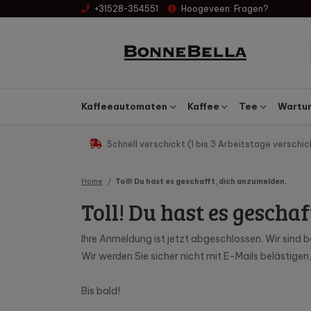
+31528-354551
Hoogeveen:
Fragen?
Kaffeeautomaten
Kaffee
Tee
Wartun
Schnell verschickt (1 bis 3 Arbeitstage verschic
Home
Toll! Du hast es geschafft, dich anzumelden.
Toll! Du hast es gescha
Ihre Anmeldung ist jetzt abgeschlossen. Wir sind b
Wir werden Sie sicher nicht mit E-Mails belästige
Bis bald!