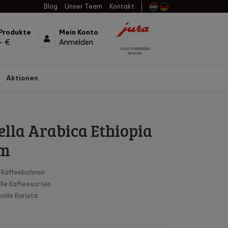
Blog
Unser Team
Kontakt
Produkte
Mein Konto
- €
Anmelden
Aktionen
lla Arabica Ethiopia
am
-Kaffeebohnen
lle Kaffeesorten
olle Barista