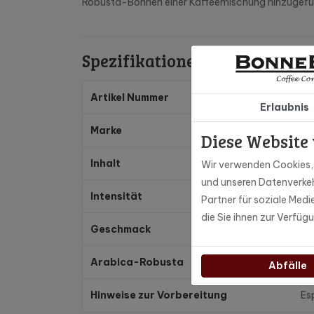
Robusta-Bohnen einer Kaffeemischung hinzugefüg
Spezifikationen
Artikel Nummer
Kb
Erlaubnis
Marke
Bo
Diese Website
Inhalt
1 k
Wir verwenden Cookies, u
und unseren Datenverkeh
Intensität
Vol
Partner für soziale Med
die Sie ihnen zur Verfüg
Geschmack
Mil
Arabica-Robusta
10
Abfälle
Hinweise zur Vorbereitung
Es