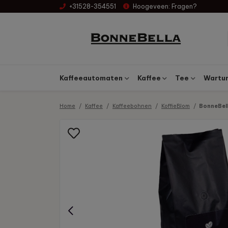
+31528-354551
Hoogeveen:
Fragen?
Kaffeeautomaten
Kaffee
Tee
Wartun
Home
Kaffee
Kaffeebohnen
KoffieBlom
BonneBell