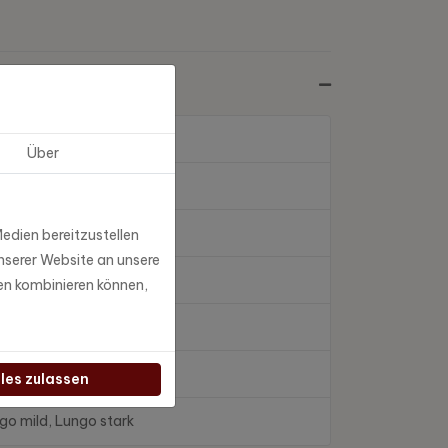
Über
edien bereitzustellen
nserer Website an unsere
en kombinieren können,
lles zulassen
go mild, Lungo stark