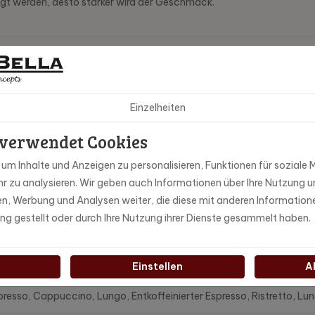
t werden, desto stärker wird der Geschmack.
-1008-250
Einzelheiten
nneBella
 verwendet Cookies
g
m Inhalte und Anzeigen zu personalisieren, Funktionen für soziale M
r zu analysieren. Wir geben auch Informationen über Ihre Nutzung u
l & reichhaltig
ien, Werbung und Analysen weiter, die diese mit anderen Information
ung gestellt oder durch Ihre Nutzung ihrer Dienste gesammelt haben.
d, Voll
0% Arabica
Einstellen
A
presso, Cappuccino, Lungo, Entkoffeinierter Espresso, Ristretto, Lun