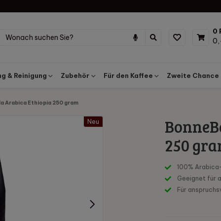
0 
0,
g & Reinigung
Zubehör
Für den Kaffee
Zweite Chance
a Arabica Ethiopia 250 gram
BonneBe
Neu
250 gr
100% Arabica
Geeignet für a
Für anspruchsv