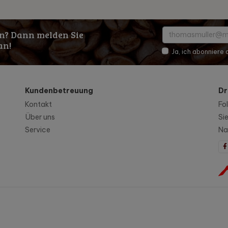
n? Dann melden Sie
an!
Ja, ich abonniere
Kundenbetreuung
Dr
Kontakt
Fo
Über uns
Si
Service
Na