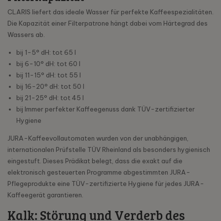
CLARIS liefert das ideale Wasser für perfekte Kaffeespezialitäten.
Die Kapazität einer Filterpatrone hängt dabei vom Härtegrad des
Wassers ab.
bij 1-5° dH: tot 65 l
bij 6-10° dH: tot 60 l
bij 11-15° dH: tot 55 l
bij 16-20° dH: tot 50 l
bij 21-25° dH: tot 45 l
bij Immer perfekter Kaffeegenuss dank TÜV-zertifizierter
Hygiene
JURA-Kaffeevollautomaten wurden von der unabhängigen,
internationalen Prüfstelle TÜV Rheinland als besonders hygienisch
eingestuft. Dieses Prädikat belegt, dass die exakt auf die
elektronisch gesteuerten Programme abgestimmten JURA-
Pflegeprodukte eine TÜV-zertifizierte Hygiene für jedes JURA-
Kaffeegerät garantieren.
Kalk: Störung und Verderb des