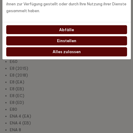
C9(EA)
ihnen zur Verfügung gestellt oder durch Ihre Nutzung ihrer Dienste
D4
gesammelt haben.
D6
D60
E4 (EA)
Abfälle
E6 (EA)
Einstellen
E6 (EB)
E6 (EC)
Alles zulassen
E6 (ECS)
E60
E8 (2015)
E8 (2018)
E8 (EA)
E8 (EB)
E8 (EC)
E8 (ED)
E80
ENA 4 (EA)
ENA 4 (EB)
ENA 8