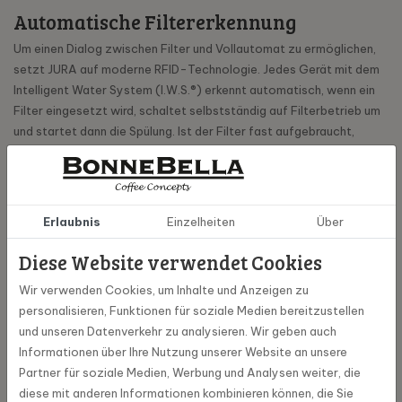
Automatische Filtererkennung
Um einen Dialog zwischen Filter und Vollautomat zu ermöglichen,
setzt JURA auf moderne RFID-Technologie. Jedes Gerät mit dem
Intelligent Water System (I.W.S.®) erkennt automatisch, wenn ein
Filter eingesetzt wird, schaltet selbstständig auf Filterbetrieb um
und startet dann die Spülung. Ist der Filter fast aufgebraucht,
signalisiert der Vollautomat, dass der Filter bald gewechselt
werden sollte. Wird der Filter nicht gewechselt, schaltet das Gerät
in den Entkalkungsmodus. Nach dem Gebrauch erscheint die
Aufforderung zum Entkalken. Die Entkalkung kann jedoch nur bei
Erlaubnis
Einzelheiten
Über
entnommenem Filter durchgeführt werden. Falsche Behandlungen
aufgrund von Missverständnissen gehören damit endgültig der
Diese Website verwendet Cookies
Vergangenheit an.
Wir verwenden Cookies, um Inhalte und Anzeigen zu
* CLARIS Smart ist für die folgenden vollautomatischen Maschinen
personalisieren, Funktionen für soziale Medien bereitzustellen
mit dem Intelligent Water System (I.W.S.®) konzipiert:
und unseren Datenverkehr zu analysieren. Wir geben auch
Informationen über Ihre Nutzung unserer Website an unsere
C3 (EA)
Partner für soziale Medien, Werbung und Analysen weiter, die
C8 (EA)
diese mit anderen Informationen kombinieren können, die Sie