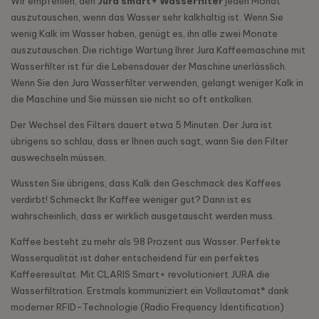
Wir empfehlen, den
Jura smart+ Wasserfilter
jeden Monat
auszutauschen, wenn das Wasser sehr kalkhaltig ist. Wenn Sie
wenig Kalk im Wasser haben, genügt es, ihn alle zwei Monate
auszutauschen. Die richtige Wartung Ihrer Jura Kaffeemaschine mit
Wasserfilter ist für die Lebensdauer der Maschine unerlässlich.
Wenn Sie den Jura Wasserfilter verwenden, gelangt weniger Kalk in
die Maschine und Sie müssen sie nicht so oft entkalken.
Der Wechsel des Filters dauert etwa 5 Minuten. Der Jura ist
übrigens so schlau, dass er Ihnen auch sagt, wann Sie den Filter
auswechseln müssen.
Wussten Sie übrigens, dass Kalk den Geschmack des Kaffees
verdirbt! Schmeckt Ihr Kaffee weniger gut? Dann ist es
wahrscheinlich, dass er wirklich ausgetauscht werden muss.
Kaffee besteht zu mehr als 98 Prozent aus Wasser. Perfekte
Wasserqualität ist daher entscheidend für ein perfektes
Kaffeeresultat. Mit CLARIS Smart+ revolutioniert JURA die
Wasserfiltration. Erstmals kommuniziert ein Vollautomat* dank
moderner RFID-Technologie (Radio Frequency Identification)