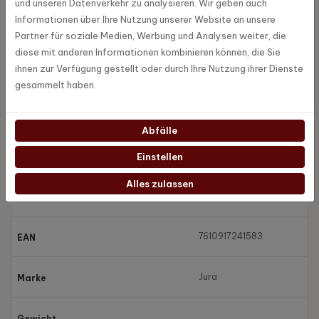
und unseren Datenverkehr zu analysieren. Wir geben auch
schont gleichzeitig die Umwelt.
Informationen über Ihre Nutzung unserer Website an unsere
Mini-Tabletten - Ein Griff für
Partner für soziale Medien, Werbung und Analysen weiter, die
diese mit anderen Informationen kombinieren können, die Sie
perfekte Hygiene
ihnen zur Verfügung gestellt oder durch Ihre Nutzung ihrer Dienste
Einfach zu verwenden
gesammelt haben.
Immer richtig dosiert
Abfälle
Spezifikationen
Einstellen
Alles zulassen
24158
Artikel Nummer
7610917241583
EAN
Jura
Marke
Gewicht