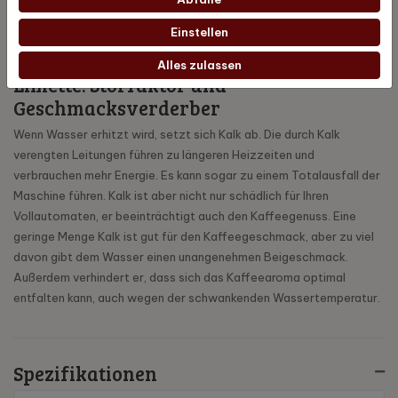
elektronisch gesteuerten Programme abgestimmten JURA-
Pflegeprodukte eine TÜV-zertifizierte Hygiene für jedes JURA-
Einstellen
Kaffeegerät garantieren.
Alles zulassen
Limette: Störfaktor und
Geschmacksverderber
Wenn Wasser erhitzt wird, setzt sich Kalk ab. Die durch Kalk
verengten Leitungen führen zu längeren Heizzeiten und
verbrauchen mehr Energie. Es kann sogar zu einem Totalausfall der
Maschine führen. Kalk ist aber nicht nur schädlich für Ihren
Vollautomaten, er beeinträchtigt auch den Kaffeegenuss. Eine
geringe Menge Kalk ist gut für den Kaffeegeschmack, aber zu viel
davon gibt dem Wasser einen unangenehmen Beigeschmack.
Außerdem verhindert er, dass sich das Kaffeearoma optimal
entfalten kann, auch wegen der schwankenden Wassertemperatur.
Spezifikationen