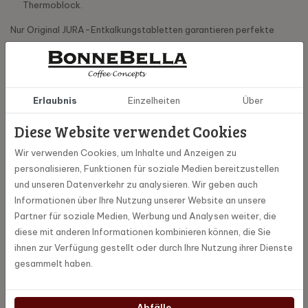
Thermoblock.
Nur Original JURA-Entkalkungstabletten garantieren perfekte
Hygiene und Schutz. Unsere Schutzrezepturen und
Zusammensetzungen sind optimal auf die Prozesse und
Materialien der JURA-Vollautomaten abgestimmt.
Phosphatfrei
Erlaubnis
Einzelheiten
Über
Eine ausgeprägte Öko-Intelligenz ist für JURA ebenso wichtig wie
Diese Website verwendet Cookies
der nachhaltige Umgang mit Rohstoffen und Energie. Deshalb setzt
Wir verwenden Cookies, um Inhalte und Anzeigen zu
JURA auch bei den Original-Entkalkungstabletten auf eine
personalisieren, Funktionen für soziale Medien bereitzustellen
ausschliesslich phosphatfreie Rezeptur. Die optimierte Rezeptur
und unseren Datenverkehr zu analysieren. Wir geben auch
garantiert TÜV-zertifizierte Hygiene bei gleichzeitiger Schonung
Informationen über Ihre Nutzung unserer Website an unsere
der Umwelt und perfekte Kaffeeresultate.
Partner für soziale Medien, Werbung und Analysen weiter, die
Immer perfekter Kaffeegenuss dank
diese mit anderen Informationen kombinieren können, die Sie
TÜV-zertifizierter Hygiene
ihnen zur Verfügung gestellt oder durch Ihre Nutzung ihrer Dienste
gesammelt haben.
JURA-Kaffeevollautomaten wurden von der unabhängigen,
internationalen Prüfstelle TÜV Rheinland als besonders hygienisch
eingestuft. Dieses Prädikat belegt, dass die exakt auf die
Abfälle