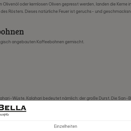
 Olivenöl oder kernlosen Oliven gepresst werden, landen die Kerne i
n des Rösters. Dieses natürliche Feuer ist geruchs- und geschmacksn
bohnen
ologisch angebauten Kaffeebohnen gemischt.
alahari-Wüste. Kalahari bedeutet nämlich: der große Durst. Die San
ungen wird das Leben in der Kalahari-Wüste jedoch immer schwierige
en und bietet den Bewohnern in und um die Kalahari Hilfe an. Das 
schmänner. Die Verpackung selbst ist eine Anspielung auf die Zuku
Einzelheiten