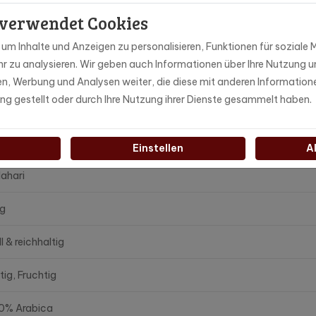
 verwendet Cookies
ssen" genannt.
ch einen dunkel gerösteten Kalahari-Kaffee in unserem Sortiment.
m Inhalte und Anzeigen zu personalisieren, Funktionen für soziale M
r zu analysieren. Wir geben auch Informationen über Ihre Nutzung u
ien, Werbung und Analysen weiter, die diese mit anderen Information
ung gestellt oder durch Ihre Nutzung ihrer Dienste gesammelt haben.
l-lghroo6x
Einstellen
A
lahari
kg
l & reichhaltig
tig, Fruchtig
0% Arabica