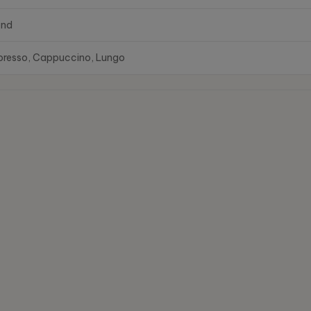
end
presso, Cappuccino, Lungo