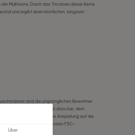
n der Mülltonne. Durch das Trocknen dieser Kerne
eutral und ergibt einen köstlichen, langsam
-Buschmänner sind die ursprünglichen Bewohner
r. Der Kalahari-Kaffee trägt dazu bei, dem
Verpackungsdesign ist eine Anspielung auf die
nft mit vollständig recycelbaren FSC-
Über