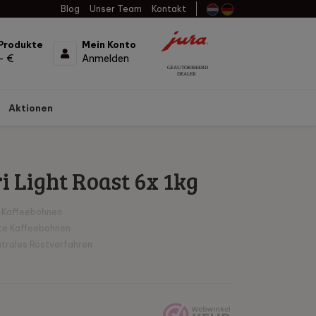
Blog
Unser Team
Kontakt
Produkte
Mein Konto
- €
Anmelden
Aktionen
i Light Roast 6x 1kg
-Kaffeebohnen
te Kaffeebohnen
trales Röstverfahren