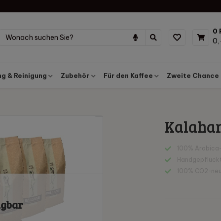
0 
0,
g & Reinigung
Zubehör
Für den Kaffee
Zweite Chance
Kalahar
100% Arabica
Handgepflück
100% CO2-neu
ügbar