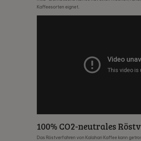
Kaffeesorten eignet.
100% CO2-neutrales Röst
Das Röstverfahren von Kalahari Kaffee kann getro