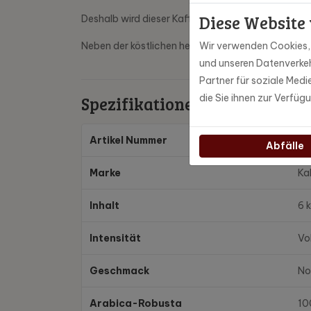
Diese Website
Deshalb wird dieser Kaffee auch "Kaffee mit Gewi
Neben der köstlichen hellen Röstung haben wir au
Wir verwenden Cookies, u
und unseren Datenverkeh
Partner für soziale Med
die Sie ihnen zur Verfüg
Spezifikationen
Artikel Nummer
ka
Abfälle
Marke
Ka
Inhalt
6 
Intensität
Vol
Geschmack
No
Arabica-Robusta
10