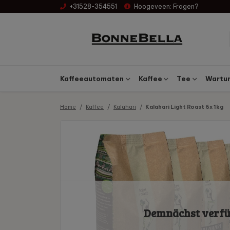
+31528-354551
Hoogeveen:
Fragen?
Kaffeeautomaten
Kaffee
Tee
Wartun
Home
Kaffee
Kalahari
Kalahari Light Roast 6x 1kg
Demnächst verf