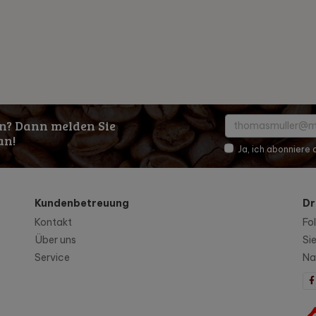
n? Dann melden Sie
an!
Ja, ich abonniere
Kundenbetreuung
Dr
Kontakt
Fo
Über uns
Si
Service
Na