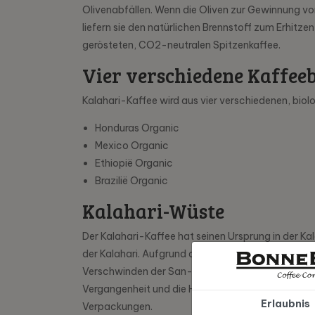
Olivenabfällen. Wenn die Oliven zur Gewinnung von
liefern sie den natürlichen Brennstoff zum Erhitze
gerösteten, CO2-neutralen Spitzenkaffee.
Vier verschiedene Kaffee
Kalahari-Kaffee wird aus vier verschiedenen, bi
Honduras Organic
Mexico Organic
Ethiopië Organic
Brazilië Organic
Kalahari-Wüste
Der Kalahari-Kaffee hat seinen Ursprung in der K
der Kalahari. Aufgrund der klimatischen Veränder
Verschwinden der San-Buschmänner entgegenzuwirk
Vergangenheit und die Höhlenmalereien der San-Bu
Erlaubnis
Verpackungen.