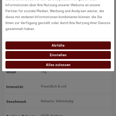
Kaffeemischung hinzugefügt werden, desto stärker wird der
Informationen über Ihre Nutzung unserer Website an unsere
Geschmack.
Partner für soziale Medien, Werbung und Analysen weiter, die
diese mit anderen Informationen kombinieren können, die Sie
ihnen zur Verfügung gestellt oder durch Ihre Nutzung ihrer Dienste
Spezifikationen
gesammelt haben.
Kb-1006
Artikel Nummer
Abfälle
Einstellen
BonneBella
Marke
Alles zulassen
1 kg
Inhalt
Freundlich & voll
Intensität
Robuste, Vollständig
Geschmack
100% Arabica