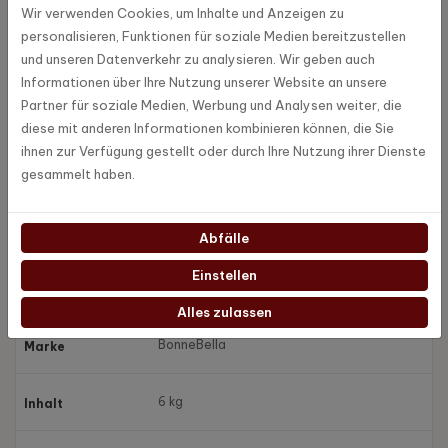
Wir verwenden Cookies, um Inhalte und Anzeigen zu
KoffieBlom
personalisieren, Funktionen für soziale Medien bereitzustellen
und unseren Datenverkehr zu analysieren. Wir geben auch
Wenn Sie sich für die 100%igen Arabica-Kaffeebohnen von
Informationen über Ihre Nutzung unserer Website an unsere
KoffieBlom entscheiden, entscheiden Sie sich für einen süßen und
Partner für soziale Medien, Werbung und Analysen weiter, die
raffinierten Kaffeegenuss. Je mehr Robusta-Bohnen einer
diese mit anderen Informationen kombinieren können, die Sie
Kaffeemischung hinzugefügt werden, desto stärker wird der
ihnen zur Verfügung gestellt oder durch Ihre Nutzung ihrer Dienste
Geschmack.
gesammelt haben.
Spezifikationen
Abfälle
Einstellen
Kb-1006-6
Artikel Nummer
Alles zulassen
BonneBella
Marke
6 kg
Inhalt