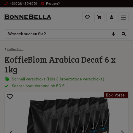
+31528-354551
Fragen?
KoffieBlom
KoffieBlom Arabica Decaf 6 x
1kg
Schnell verschickt (1 bis 3 Arbeitstage verschickt)
Kostenloser Versand ab 50 €
Box-Vorteil