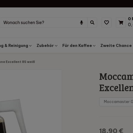
0 
0,
g & Reinigung
Zubehör
Für den Kaffee
Zweite Chance
e Excellent 8S weiß
Moccam
Excelle
18,90 €