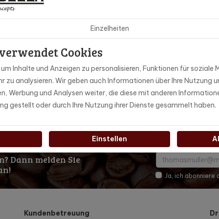
est!
Einzelheiten
 verwendet Cookies
m Inhalte und Anzeigen zu personalisieren, Funktionen für soziale M
843
r zu analysieren. Wir geben auch Informationen über Ihre Nutzung u
ien, Werbung und Analysen weiter, die diese mit anderen Information
ccaMaster
ung gestellt oder durch Ihre Nutzung ihrer Dienste gesammelt haben.
Einstellen
A
n? Dann melden Sie
an!
Ja, ich abonniere
Kundenbetreuung
Dr