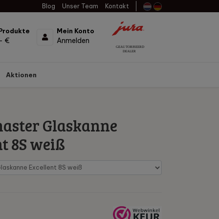
Blog
Unser Team
Kontakt
Produkte
Mein Konto
- €
Anmelden
Aktionen
aster Glaskanne
nt 8S weiß