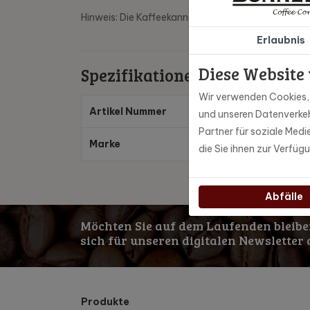
Hinweis: Die Kaffeekanne ist nicht spülmaschinenf
Erlaubnis
Diese Website
Spezifikationen
Wir verwenden Cookies, u
Artikel Nummer
99
und unseren Datenverkeh
Partner für soziale Med
Marke
Mo
die Sie ihnen zur Verfüg
Abfälle
Möchten Sie auf dem Laufenden bleibe
sich für unseren digitalen Newsletter 
Produkte