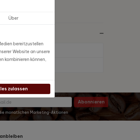
Über
edien bereitzustellen
nserer Website an unsere
en kombinieren können,
lles zulassen
Abonnieren
 die monatlichen Marketing-Aktionen
anbleiben