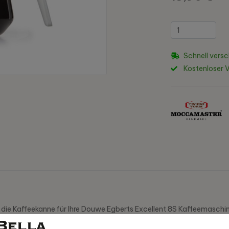
Schnell versc
Kostenloser 
die Kaffeekanne für Ihre Douwe Egberts Excellent 8S Kaffeemaschine
n Tassen Kaffee geeignet.