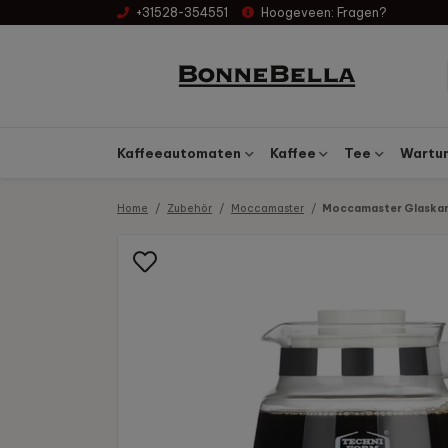
+31528-354551
Hoogeveen:
Fragen?
Kaffeeautomaten
Kaffee
Tee
Wartun
Home
Zubehör
Moccamaster
Moccamaster Glaskann