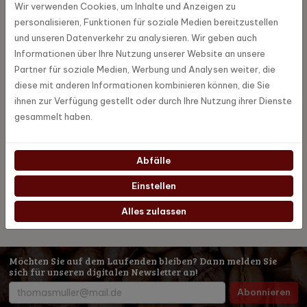
Wir verwenden Cookies, um Inhalte und Anzeigen zu
Verlängerungsstück entwickelt. Die Verlängerung CLARIS smart ist
personalisieren, Funktionen für soziale Medien bereitzustellen
nur für die Filterpatrone CLARIS smart geeignet.
und unseren Datenverkehr zu analysieren. Wir geben auch
Informationen über Ihre Nutzung unserer Website an unsere
Partner für soziale Medien, Werbung und Analysen weiter, die
Spezifikationen
diese mit anderen Informationen kombinieren können, die Sie
ihnen zur Verfügung gestellt oder durch Ihre Nutzung ihrer Dienste
gesammelt haben.
72231
Artikel Nummer
Abfälle
Jura
Marke
Einstellen
Alles zulassen
Möchten Sie auf dem Laufenden bleiben? Dann melden Sie
sich für unseren digitalen Newsletter an!
Abonnieren