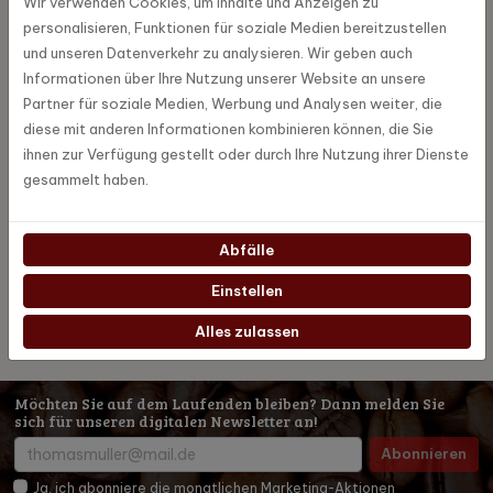
Wir verwenden Cookies, um Inhalte und Anzeigen zu
CLARIS Smart Verlängerung Z-Serie wurde speziell für die
personalisieren, Funktionen für soziale Medien bereitzustellen
Kaffeemaschinen der Z-Serie entwickelt.
und unseren Datenverkehr zu analysieren. Wir geben auch
Informationen über Ihre Nutzung unserer Website an unsere
Partner für soziale Medien, Werbung und Analysen weiter, die
Spezifikationen
diese mit anderen Informationen kombinieren können, die Sie
ihnen zur Verfügung gestellt oder durch Ihre Nutzung ihrer Dienste
gesammelt haben.
72183
Artikel Nummer
Jura
Marke
Abfälle
Einstellen
Alles zulassen
Möchten Sie auf dem Laufenden bleiben? Dann melden Sie
sich für unseren digitalen Newsletter an!
Abonnieren
Ja, ich abonniere die monatlichen Marketing-Aktionen