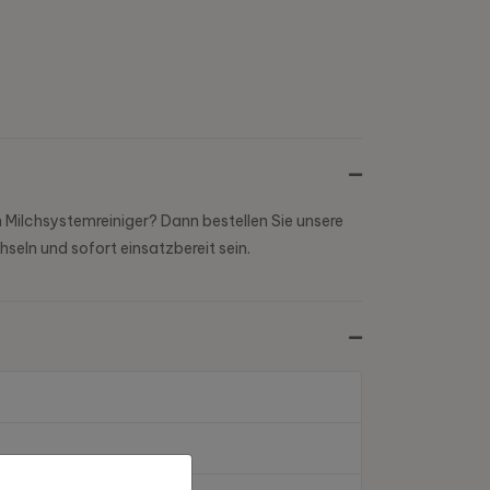
n Milchsystemreiniger? Dann bestellen Sie unsere
seln und sofort einsatzbereit sein.