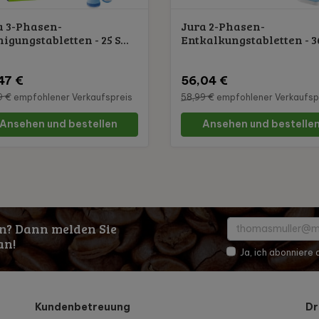
a 3-Phasen-
Jura 2-Phasen-
igungstabletten - 25 S...
Entkalkungstabletten - 36 
47 €
56,04 €
9 €
empfohlener Verkaufspreis
58,99 €
empfohlener Verkaufsp
Ansehen und bestellen
Ansehen und bestelle
n? Dann melden Sie
an!
Ja, ich abonniere
Kundenbetreuung
Dr