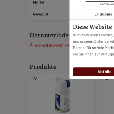
Marke
Ju
Erlaubnis
Gewicht
Diese Website
Herunterladen
Wir verwenden Cookies, u
und unseren Datenverkeh
sdb-milchsystem-reiniger-minitabs
Partner für soziale Med
die Sie ihnen zur Verfüg
Produkte
Abfälle