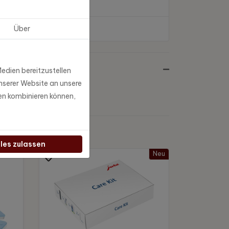
Über
edien bereitzustellen
nserer Website an unsere
en kombinieren können,
lles zulassen
Neu