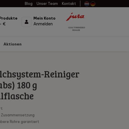
Blog
Unser Team
Kontakt
Produkte
Mein Konto
- €
Anmelden
Aktionen
lchsystem-Reiniger
abs) 180 g
lflasche
rt
e Zusammensetzung
ubere Rohre garantiert