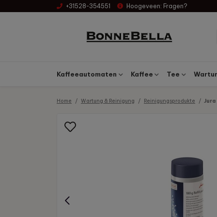
+31528-354551
Hoogeveen:
Fragen?
Kaffeeautomaten
Kaffee
Tee
Wartun
Home
Wartung & Reinigung
Reinigungsprodukte
Jura