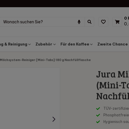
0 
0,
g & Reinigung
Zubehör
Für den Kaffee
Zweite Chance
 Milchsystem-Reiniger (Mini-Tabs) 180 g Nachfüllflasche
Jura Mi
(Mini-T
Nachfül
TÜV-zertifizie
Phosphatfrei
Hygienisch sa