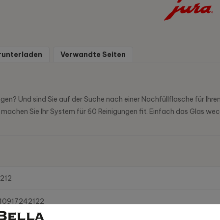
runterladen
Verwandte Seiten
ngen? Und sind Sie auf der Suche nach einer Nachfüllflasche für Ihre
 machen Sie Ihr System für 60 Reinigungen fit. Einfach das Glas wech
212
10917242122