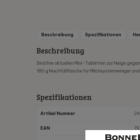
Beschreibung
Spezifikationen
He
Beschreibung
Sind Ihre aktuellen Mini-Tabletten zur Neige gega
180 g Nachfüllflasche für Milchsystemreiniger und
Spezifikationen
Artikel Nummer
24
EAN
76