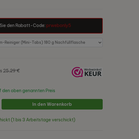
Sie den Rabatt-Code:
prwebonly5
is
25,29 €
 den oben genannten Preis
In den Warenkorb
hickt (1 bis 3 Arbeitstage verschickt)